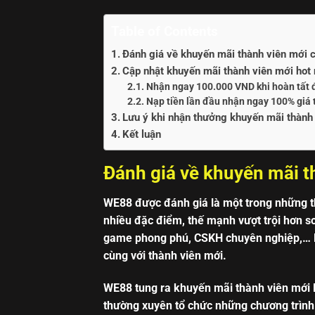
Table of Contents
Đánh giá về khuyến mãi thành viên mới
Cập nhật khuyến mãi thành viên mới hot
Nhận ngay 100.000 VND khi hoàn tất 
Nạp tiền lần đầu nhận ngay 100% giá t
Lưu ý khi nhận thưởng khuyến mãi thàn
Kết luận
Đánh giá về khuyến mãi 
WE88 được đánh giá là một trong những th
nhiều đặc điểm, thế mạnh vượt trội hơn so 
game phong phú, CSKH chuyên nghiệp,… Bê
cùng với thành viên mới.
WE88 tung ra khuyến mãi thành viên mới là
thường xuyên tổ chức những chương trình 