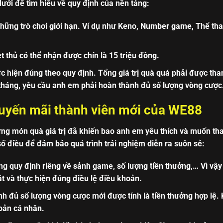
ới để tìm hiểu về quy định của nền tảng:
những trò chơi giới hạn. Ví dụ như Keno, Number game, Thể th
t thủ có thể nhận được chín là 15 triệu đồng.
c hiện đúng theo quy định. Tổng giá trị quà quá phải được th
 tháng, yêu cầu anh em phải hoàn thành đủ số lượng vòng cược
huyến mãi thành viên mới của WE88
ng món quà giá trị đã khiến bao anh em yêu thích và muốn t
 số điều để đảm bảo quá trình trải nghiệm diễn ra suôn sẻ:
ng quy định riêng về sảnh game, số lượng tiền thưởng,… Vì vậy
t và thực hiện đúng điều lệ điều khoản.
nh đủ số lượng vòng cược mới được tính là tiền thưởng hợp lệ. 
hoản cá nhân.