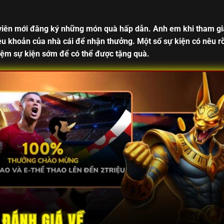
viên mới đăng ký những món quà hấp dẫn. Anh em khi tham gi
ều khoản của nhà cái để nhận thưởng. Một số sự kiện có nêu r
hiệm sự kiện sớm để có thể được tặng quà.