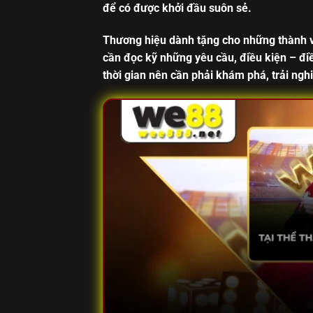
để có được khởi đầu suôn sẻ.
Thương hiệu dành tặng cho những thành 
cần đọc kỹ những yêu cầu, điều kiện – đi
thời gian nên cần phải khám phá, trải ng