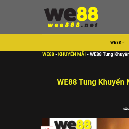
Bỏ
qua
nội
dung
WE88
WE88
-
KHUYẾN MÃI
-
WE88 Tung Khuyến
WE88 Tung Khuyến M
ĐĂ