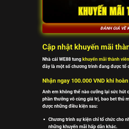
ĐÁNH GIÁ VỀ 
Cập nhật khuyến mãi thà
Nhà cái WE88 tung
khuyến mãi thành viê
đây là một số chương trình đang được tổ 
Nhận ngay 100.000 VND khi hoàn 
Anh em không thể nào cưỡng lại sức hút
phần thưởng vô cùng giá trị, bao bet thủ
được những điều kiện sau:
Chương trình sự kiện chỉ tổ chức cho n
những khuyến mãi hấp dẫn khác.