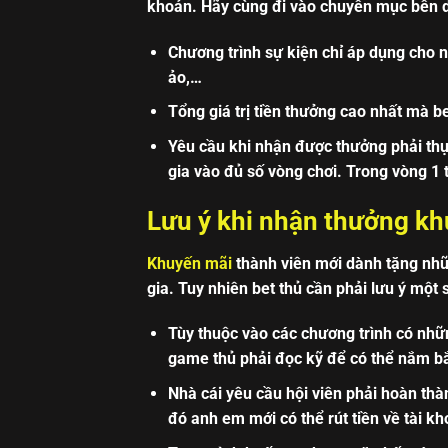
khoản. Hãy cùng đi vào chuyên mục bên dư
Chương trình sự kiện chỉ áp dụng cho 
ảo,…
Tổng giá trị tiền thưởng cao nhất mà be
Yêu cầu khi nhận được thưởng phải thự
gia vào đủ số vòng chơi. Trong vòng 1
Lưu ý khi nhận thưởng k
Khuyến mãi
thành viên mới dành tặng nhữ
gia. Tuy nhiên bet thủ cần phải lưu ý một
Tùy thuộc vào các chương trình có nhữ
game thủ phải đọc kỹ để có thể nắm bắ
Nhà cái yêu cầu hội viên phải hoàn thà
đó anh em mới có thể rút tiền về tài k