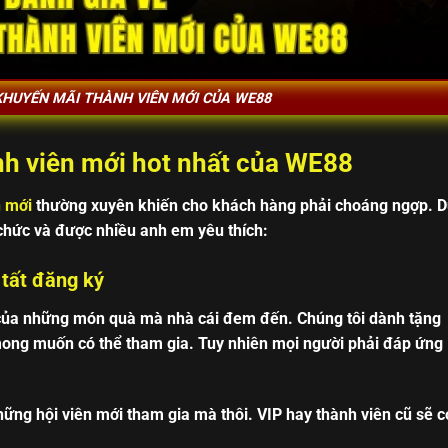
KHUYẾN MÃI THÀNH VIÊN MỚI CỦA WE88
nh viên mới hot nhất của WE88
n mới
thường xuyên khiến cho khách hàng phải choáng ngợp. D
chức và được nhiều anh em yêu thích:
tất đăng ký
 của những món quà mà nhà cái đem đến. Chúng tôi dành tặng
 mong muốn có thể tham gia. Tuy nhiên mọi người phải đáp ứng
hững hội viên mới tham gia mà thôi. VIP hay thành viên cũ sẽ c