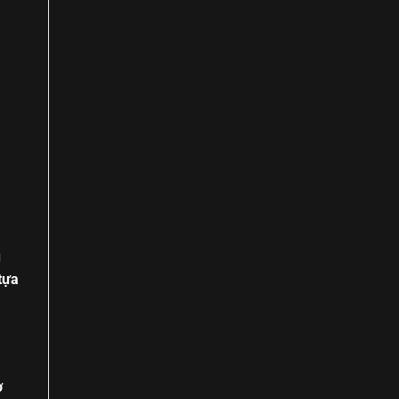
Giàu
Lô
Cho
Xiên
Các
Siêu
Số
Hay
Thủ
Từ
Các
Thánh
Đề
Của
Nhà
Cái
WE88
u
tựa
ợ