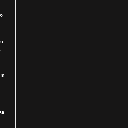
ao
am
.
ham
Khi