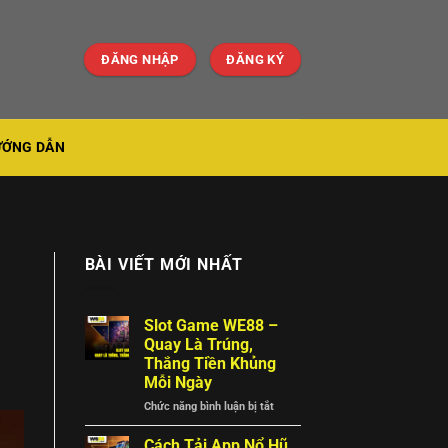
ĐĂNG NHẬP
ĐĂNG KÝ
ỚNG DẪN
BÀI VIẾT MỚI NHẤT
Slot Game WE88 –
Quay Là Trúng,
Thắng Tiền Khủng
Mỗi Ngày
Chức năng bình luận bị tắt
ở
Slot
Game
Cách Tải App Nổ Hũ