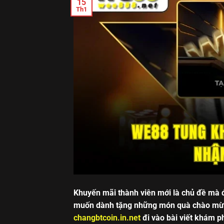
15
Th1
Khuyến mãi thành viên mới là chủ đề mà
muốn dành tặng những món quà chào mừng
changbtcoin.in.net
đi vào bài viết khám p