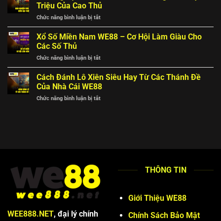
App
Thắng
Triệu Của Cao Thủ
Nổ
Tiền
Chức năng bình luận bị tắt
ở
Hũ
Khủng
Kinh
Về
Mỗi
Nghiệm
Xổ Số Miền Nam WE88 – Cơ Hội Làm Giàu Cho
Di
Ngày
Chơi
Động
Các Số Thủ
Nổ
Trải
Chức năng bình luận bị tắt
ở
Hũ
Nghiệm
Xổ
Đổi
Cực
Số
Cách Đánh Lô Xiên Siêu Hay Từ Các Thánh Đề
Thưởng
Mượt
Miền
Kiếm
Của Nhà Cái WE88
Nam
Bạc
Chức năng bình luận bị tắt
ở
WE88
Triệu
Cách
–
Của
Đánh
Cơ
Cao
Lô
Hội
Thủ
Xiên
Làm
Siêu
Giàu
Hay
Cho
Từ
Các
Các
Số
THÔNG TIN
Thánh
Thủ
Đề
Của
Giới Thiệu WE88
Nhà
Cái
WEE888.NET
, đại lý chính
Chính Sách Bảo Mật
WE88