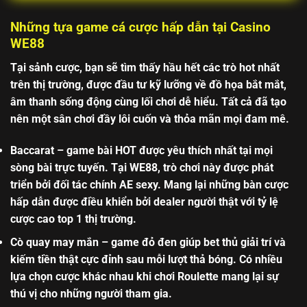
Những tựa game cá cược hấp dẫn tại Casino
WE88
Tại sảnh cược, bạn sẽ tìm thấy hầu hết các trò hot nhất
trên thị trường, được đầu tư kỹ lưỡng về đồ họa bắt mắt,
âm thanh sống động cùng lối chơi dễ hiểu. Tất cả đã tạo
nên một sân chơi đầy lôi cuốn và thỏa mãn mọi đam mê.
Baccarat – game bài HOT được yêu thích nhất tại mọi
sòng bài trực tuyến. Tại WE88, trò chơi này được phát
triển bởi đối tác chính AE sexy. Mang lại những bàn cược
hấp dẫn được điều khiển bởi dealer người thật với tỷ lệ
cược cao top 1 thị trường.
Cò quay may mắn – game đỏ đen giúp bet thủ giải trí và
kiếm tiền thật cực đỉnh sau mỗi lượt thả bóng. Có nhiều
lựa chọn cược khác nhau khi chơi Roulette mang lại sự
thú vị cho những người tham gia.