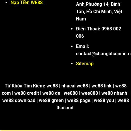
Nạp Tiền WE88
Anh,Phường 14, Bình
Tân, Hồ Chí Minh, Việt
Nam
Điện Thoại: 0968 002
006
Email:
contact@changbtcoin.in.n
Sitemap
Từ Khóa Tìm Kiếm: we88 | nhacai we88 | we88 link | we88
com | we88 credit | we88 de | we888 | wee888 | we88 nhanh |
we88 download | we88 green | we88 page | we88 you | we88
thailand