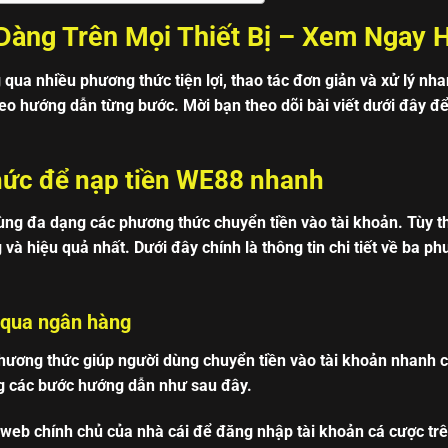
Dàng Trên Mọi Thiết Bị – Xem Ngay 
qua nhiều phương thức tiện lợi, thao tác đơn giản và xử lý nha
eo hướng dẫn từng bước. Mời bạn theo dõi bài viết dưới đây để
ức để nạp tiền WE88 nhanh
ùng đa dạng các phương thức chuyển tiền vào tài khoản. Tùy t
và hiệu quả nhất. Dưới đây chính là thông tin chi tiết về ba 
 qua ngân hàng
ương thức giúp người dùng chuyển tiền vào tài khoản nhanh c
ng các bước hướng dẫn như sau đây.
 web chính chủ của nhà cái để đăng nhập tài khoản cá cược trê