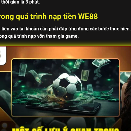
thời gian là 3 phút.
rong quá trình nạp tiền WE88
 tiền vào tài khoản cần phải đáp ứng đúng các bước thực hiện.
rong quá trình nạp vốn tham gia game.