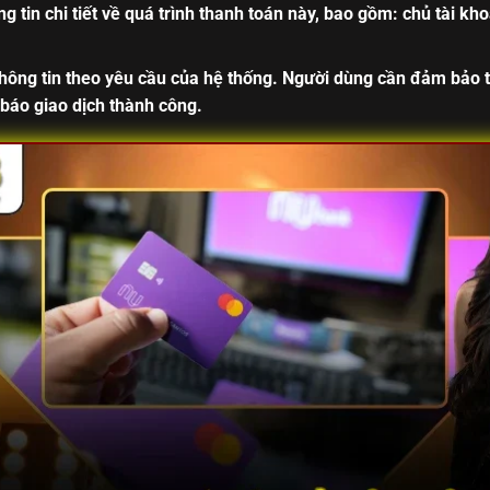
g tin chi tiết về quá trình thanh toán này, bao gồm: chủ tài kh
thông tin theo yêu cầu của hệ thống. Người dùng cần đảm bảo t
báo giao dịch thành công.