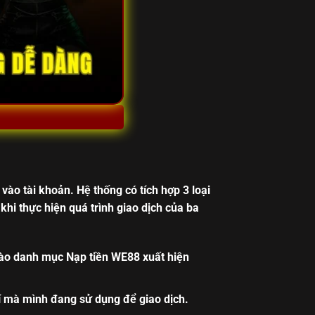
vào tài khoản. Hệ thống có tích hợp 3 loại
hi thực hiện quá trình giao dịch của ba
 vào danh mục
Nạp tiền WE88
xuất hiện
 ví mà mình đang sử dụng để giao dịch.