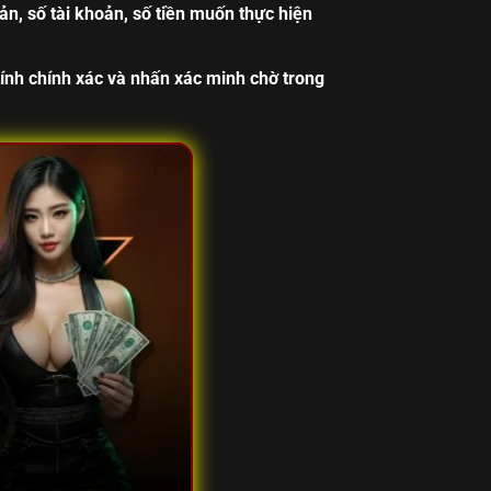
oản, số tài khoản, số tiền muốn thực hiện
ính chính xác và nhấn xác minh chờ trong