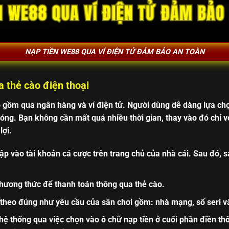
NẠP TIỀN WE88 QUA VÍ ĐIỆN TỬ ĐẢM BẢO AN TOÀN
a thẻ cào điện thoại
ao gồm qua ngân hàng và ví điện tử. Người dùng dễ dàng lựa ch
ng. Bạn không cần mất quá nhiều thời gian, thay vào đó chỉ vớ
lợi.
p vào tài khoản cá cược trên trang chủ của nhà cái. Sau đó,
phương thức để thanh toán thông qua thẻ cào.
 theo đúng như yêu cầu của sân chơi gồm: nhà mạng, số seri v
hệ thống qua việc chọn vào ô chữ nạp tiền ở cuối phần điền t