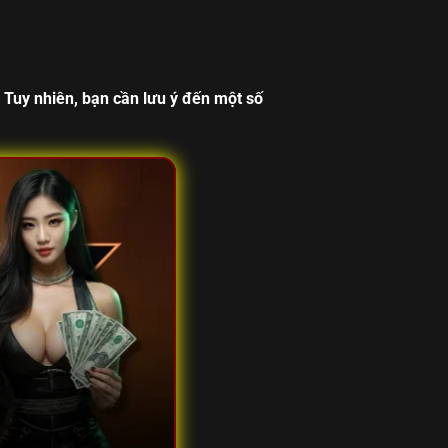
 Tuy nhiên, bạn cần lưu ý đến một số